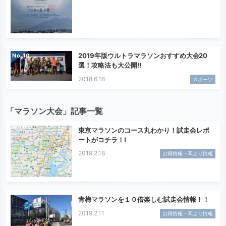
2019年版ウルトラマラソンおすすめ大会20
No.
選！攻略法も大公開!!
2018.6.16
スポーツ
「マラソン大会」記事一覧
東京マラソンのコース丸わかり！試走会レポ
ートがコチラ！!
2019.2.18
お得情報・耳より情報
青梅マラソンを１０倍楽しむ試走会情報！！
2019.2.11
お得情報・耳より情報