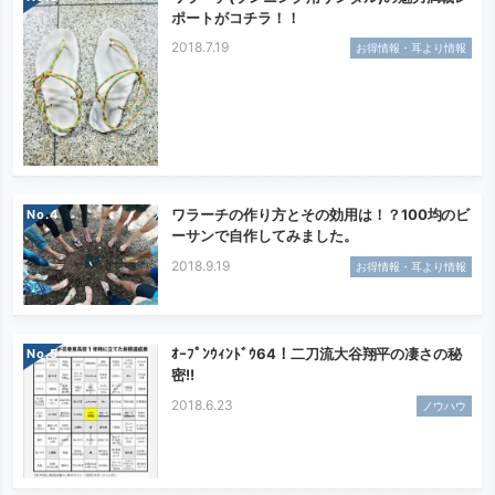
ポートがコチラ！！
2018.7.19
お得情報・耳より情報
ワラーチの作り方とその効用は！？100均のビ
No.
ーサンで自作してみました。
2018.9.19
お得情報・耳より情報
ｵｰﾌﾟﾝｳｨﾝﾄﾞｳ64！二刀流大谷翔平の凄さの秘
No.
密!!
2018.6.23
ノウハウ