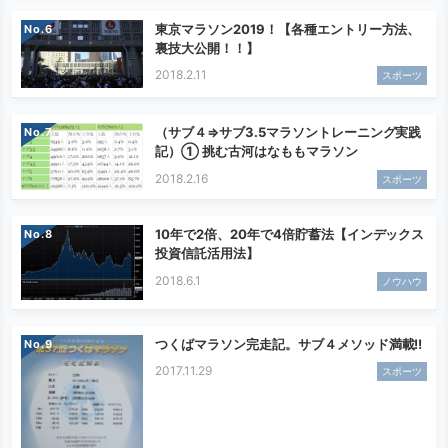
東京マラソン2019！【各種エントリー方法、
No.
裏技大公開！！】
2018.2.11
スポーツ
（サブ４⇒サブ3.5マラソントレーニング実践
No.
記）① 挑む古河はなももマラソン
2018.2.16
スポーツ
10年で2倍、20年で4倍貯蓄法【インデックス
No.
投資信託活用法】
2018.6.1
ノウハウ
つくばマラソン完走記。サブ４メソッド満載!!
No.
2017.11.29
スポーツ