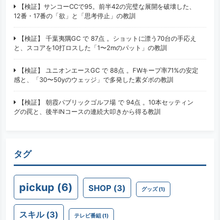
【検証】サンコーCCで95。前半42の完璧な展開を破壊した、
12番・17番の「欲」と「思考停止」の教訓
【検証】 千葉夷隅GC で 87点 。ショットに漂う70台の手応え
と、スコアを10打ロスした「1〜2mのパット」の教訓
【検証】 ユニオンエースGC で 88点 。FWキープ率71%の安定
感と、「30〜50yのウェッジ」で多発した素ダボの教訓
【検証】 朝霞パブリックゴルフ場 で 94点 。10本セッティン
グの罠と、後半INコースの連続大叩きから得る教訓
タグ
pickup
(6)
SHOP
(3)
グッズ
(1)
スキル
(3)
テレビ番組
(1)