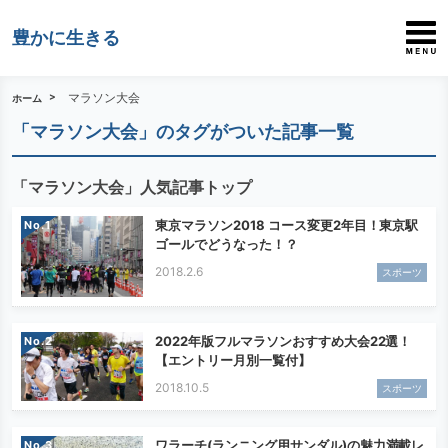
豊かに生きる
マラソン大会
ホーム
「マラソン大会」のタグがついた記事一覧
「マラソン大会」人気記事トップ
東京マラソン2018 コース変更2年目！東京駅
No.
ゴールでどうなった！？
2018.2.6
スポーツ
2022年版フルマラソンおすすめ大会22選！
No.
【エントリー月別一覧付】
2018.10.5
スポーツ
ワラーチ(ランニング用サンダル)の魅力満載レ
No.