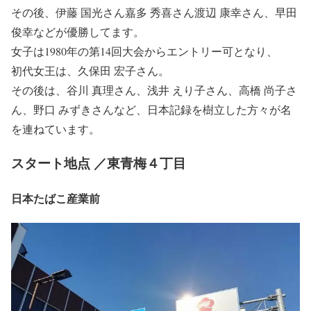
その後、
伊藤 国光
さん
嘉多 秀喜
さん
渡辺 康幸
さん、
早田
俊幸
などが優勝してます。
女子は
1980年の第14回大会
からエントリー可となり、
初代女王は、
久保田 宏子
さん。
その後は、
谷川 真理
さん、
浅井 えり子
さん、
高橋 尚子
さ
ん、
野口 みずき
さんなど、日本記録を樹立した方々が名
を連ねています。
スタート地点 ／東青梅４丁目
日本たばこ産業前