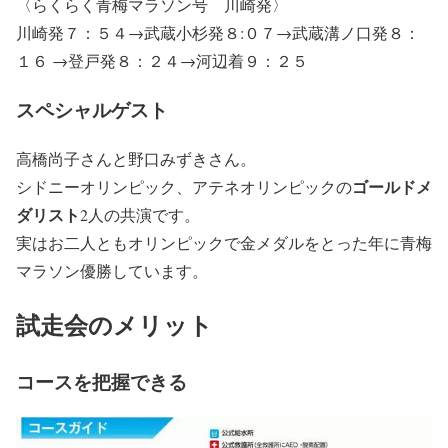
〈らくらく青梅マラソン号 川崎発〉
川崎発７：５４→武蔵小杉発８:０７→武蔵溝ノ口発８：
１６ →登戸発８：２４→河辺着９：２５
スペシャルゲスト
高橋尚子
さんと
野口みずき
さん。
ゴールドメ
シドニーオリンピック、アテネオリンピックの
ダリスト
2人の共演です。
実はお二人ともオリンピックで金メダルをとった年に青梅
マラソン優勝しています。
試走会のメリット
コースを把握できる