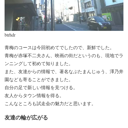
btrhdr
青梅のコースは今回初めてでしたので、新鮮でした。
青梅が
赤塚不二夫
さん、映画の街だというのも、現地でラ
ンニングして初めて知りました。
また、友達からの情報で、著名な
ぶたまんじゅう
、
澤乃井
園
なども寄ることができました。
自分の足で新しい情報を見つける。
友人からタウン情報を得る。
こんなところも試走会の魅力だと思います。
友達の輪が広がる