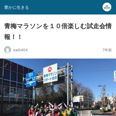
豊かに生きる
青梅マラソンを１０倍楽しむ試走会情
報！！
kei0404
7年前