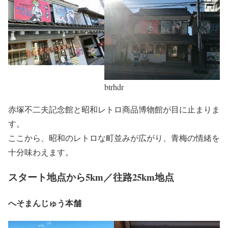
btrhdr
赤塚不二夫記念館
と
昭和レトロ商品博物館
が目に止まりま
す。
ここから、昭和のレトロな町並みが広がり、青梅の情緒を
十分味わえます。
スタート地点から5km／往路25km地点
へそまんじゅう本舗