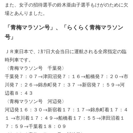
また、女子の招待選手の
鈴木亜由子
選手もけがのために欠
場とあんりました。
「青梅マラソン号」、「らくらく青梅マラソン
号」
ＪＲ東日本で、㋁17日大会当日に運航される全席指定の臨
時列車です。
〈青梅マラソン号 千葉発〉
千葉発７：０７→津田沼発７：１６→船橋発７：２０→市
川発７：２６→錦糸町発７：３７ →新宿発７：５９→河
辺着８：４３
〈青梅マラソン号 河辺発〉
河辺発１６：３０→新宿着１７：１７→錦糸町着１７：４
１ →市川着１７：４９→船橋着１７：５５→津田沼着１
７：５９→千葉着１８：０９