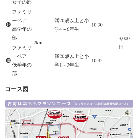
女子の部
ファミリ
ーペア
満20歳以上と小
❾
10:30
高学年の
学4～6年生
部
3,000
2km
円
ファミリ
ーペア
満20歳以上と小
❿
10:35
低学年の
学1～3年生
部
コース図