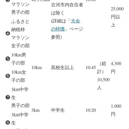
マラソン
古河市内在住者
25,000
男子の部
は除く
円以
(詳細は「
大会
ふるさと
上
の特徴
」ページ
納税枠
❹
参照)
マラソン
女子の部
10km男
❺
子の部
（総
4,300
10km
高校生以上
10:45
計）
円
10km女
❻
10,500
子の部
人
3km中学
❼
生
男子の部
1,000
3km
中学生
10:20
円
3km中学
❽
生