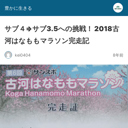
豊かに生きる
サブ４⇒サブ3.5への挑戦！ 2018古
河はなももマラソン完走記
kei0404
8年前