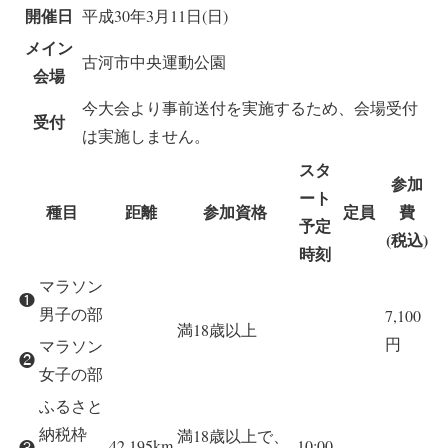
開催日
平成30年3月11日(日)
メイン
古河市中央運動公園
会場
今大会より事前送付を実施するため、会場受付
受付
は実施しません。
スタ
参加
ート
種目
距離
参加資格
定員
費
予定
(税込)
時刻
マラソン
❶
男子の部
7,100
満18歳以上
円
マラソン
❷
女子の部
ふるさと
納税枠
満18歳以上で、
42.195km
10:00
❸