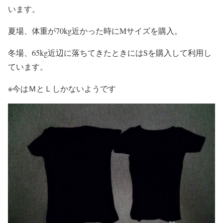
います。
夏場、体重が70kg近かった時にMサイズを購入。
冬場、65kg近辺に落ちてきたときにはSを購入して利用し
ています。
※今はＭとＬしかないようです