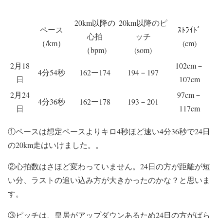
20km以降の
20km以降のピ
ペース
ｽﾄﾗｲﾄﾞ
心拍
ッチ
（/km）
(cm)
（bpm)
(som)
2月18
102cm－
4分54秒
162ー174
194－197
日
107cm
2月24
97cm－
4分36秒
162ー178
193－201
日
117cm
①ペースは想定ペースよりキロ4秒ほど速い4分36秒で24日
の20km走はいけました。。
②心拍数はさほど変わっていません。24日の方が距離が短
い分、ラストの追い込み方が大きかったのかな？と思いま
す。
③ピッチは、皇居がアップダウンあるため24日の方がばら