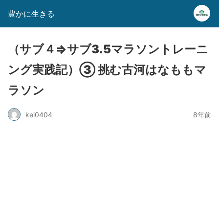
豊かに生きる
（サブ４⇒サブ3.5マラソントレーニ
ング実践記）③ 挑む古河はなももマ
ラソン
kei0404
8年前