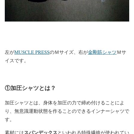
左が
MUSCLE PRESS
のＭサイズ、右が
金剛筋シャツ
Ｍサ
イスです。
①加圧シャツとは？
加圧シャツとは、身体を加圧の力で締め付けることによ
り、
無意識運動状態
を作ることのできるインナーシャツで
す。
スパンデックス
素材には
といわれる特殊繊維が使われてい