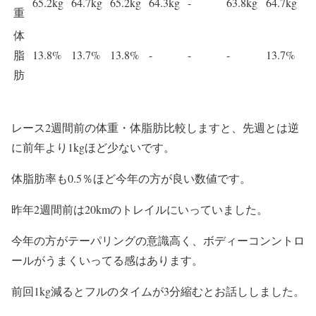
65.2kg
64.7kg
65.2kg
64.3kg
-
63.8kg
64.7kg
重
体
脂
13.8%
13.7%
13.8%
-
-
-
13.7%
肪
レース2週間前の体重・体脂肪比較しますと、先週とは逆
に前年より1kgほど少ないです。
体脂肪率も0.5％ほど今年の方が良い数値です。
昨年2週間前は20kmのトレイルにいっていました。
今年の方がテーパリングの意識高く、ボディーコンントロ
ールがうまくいってる感はあります。
前回
1kg減る
と
フルのタイムが
3分縮む
とお話ししました。