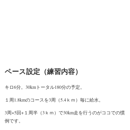
ペース設定（練習内容）
キロ6分。30kmトータル180分の予定。
１周1.8kmのコースを3周（5.4ｋｍ）毎に給水。
3周×5回+１周半（3ｋｍ）で30km走を行うのがココでの慣
例です。