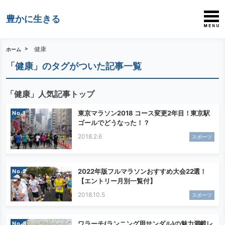
豊かに生きる
健康
ホーム
「健康」のタグがついた記事一覧
「健康」人気記事トップ
東京マラソン2018 コース変更2年目！東京駅
No.
ゴールでどうなった！？
2018.2.6
スポーツ
2022年版フルマラソンおすすめ大会22選！
No.
【エントリー月別一覧付】
2018.10.5
スポーツ
ワラーチ(ランニング用サンダル)の魅力満載レ
No.