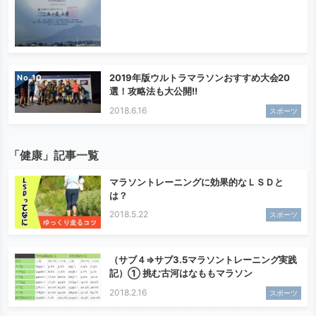
2019年版ウルトラマラソンおすすめ大会20
No.
選！攻略法も大公開!!
2018.6.16
スポーツ
「健康」記事一覧
マラソントレーニングに効果的なＬＳＤと
は？
2018.5.22
スポーツ
（サブ４⇒サブ3.5マラソントレーニング実践
記）① 挑む古河はなももマラソン
2018.2.16
スポーツ