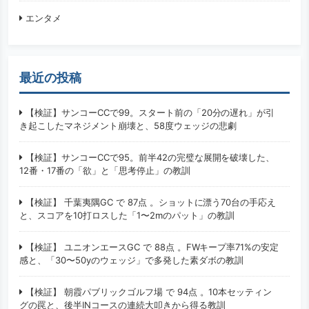
エンタメ
最近の投稿
【検証】サンコーCCで99。スタート前の「20分の遅れ」が引
き起こしたマネジメント崩壊と、58度ウェッジの悲劇
【検証】サンコーCCで95。前半42の完璧な展開を破壊した、
12番・17番の「欲」と「思考停止」の教訓
【検証】 千葉夷隅GC で 87点 。ショットに漂う70台の手応え
と、スコアを10打ロスした「1〜2mのパット」の教訓
【検証】 ユニオンエースGC で 88点 。FWキープ率71%の安定
感と、「30〜50yのウェッジ」で多発した素ダボの教訓
【検証】 朝霞パブリックゴルフ場 で 94点 。10本セッティン
グの罠と、後半INコースの連続大叩きから得る教訓