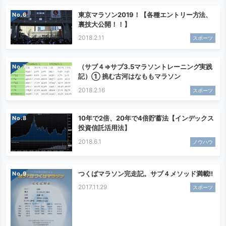
東京マラソン2019！【各種エントリー方法、
No.
裏技大公開！！】
2018.2.11
スポーツ
（サブ４⇒サブ3.5マラソントレーニング実践
No.
記）① 挑む古河はなももマラソン
2018.2.16
スポーツ
10年で2倍、20年で4倍貯蓄法【インデックス
No.
投資信託活用法】
2018.6.1
ノウハウ
つくばマラソン完走記。サブ４メソッド満載!!
No.
2017.11.29
スポーツ