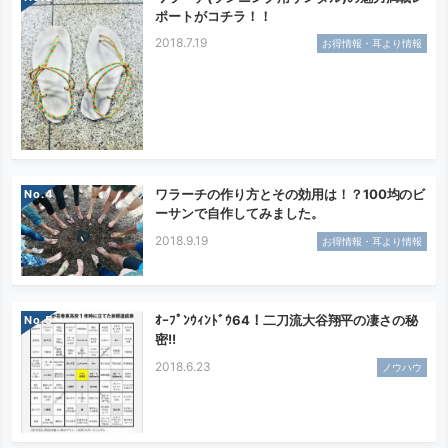
ポートがコチラ！！
2018.7.19
お得情報・耳より情報
ワラーチの作り方とその効用は！？100均のビ
No.
ーサンで自作してみました。
2018.9.19
お得情報・耳より情報
ｵｰﾌﾟﾝｳｨﾝﾄﾞｳ64！二刀流大谷翔平の凄さの秘
No.
密!!
2018.6.23
ノウハウ