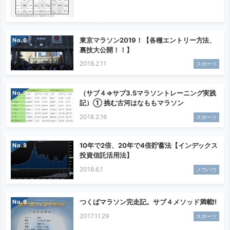
東京マラソン2019！【各種エントリー方法、
No.
裏技大公開！！】
2018.2.11
スポーツ
（サブ４⇒サブ3.5マラソントレーニング実践
No.
記）① 挑む古河はなももマラソン
2018.2.16
スポーツ
10年で2倍、20年で4倍貯蓄法【インデックス
No.
投資信託活用法】
2018.6.1
ノウハウ
つくばマラソン完走記。サブ４メソッド満載!!
No.
2017.11.29
スポーツ