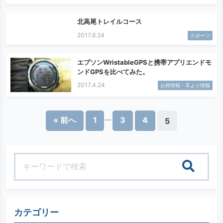
北高尾トレイルコース
2017.6.24
スポーツ
エプソンWristableGPSと携帯アプリエンドモ
ンドGPSを比べてみた。
2017.4.24
お得情報・耳より情報
…
« 前へ
1
3
4
5
検索
カテゴリー