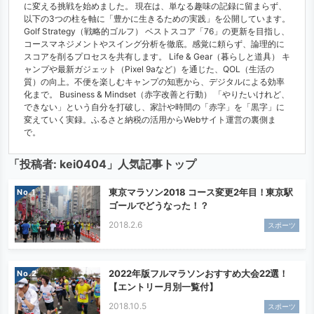
に変える挑戦を始めました。 現在は、単なる趣味の記録に留まらず、
以下の3つの柱を軸に「豊かに生きるための実践」を公開しています。
Golf Strategy（戦略的ゴルフ） ベストスコア「76」の更新を目指し、
コースマネジメントやスイング分析を徹底。感覚に頼らず、論理的に
スコアを削るプロセスを共有します。 Life & Gear（暮らしと道具） キ
ャンプや最新ガジェット（Pixel 9aなど）を通じた、QOL（生活の
質）の向上。不便を楽しむキャンプの知恵から、デジタルによる効率
化まで。 Business & Mindset（赤字改善と行動） 「やりたいけれど、
できない」という自分を打破し、家計や時間の「赤字」を「黒字」に
変えていく実録。ふるさと納税の活用からWebサイト運営の裏側ま
で。
「投稿者:
kei0404
」人気記事トップ
東京マラソン2018 コース変更2年目！東京駅
No.
ゴールでどうなった！？
2018.2.6
スポーツ
2022年版フルマラソンおすすめ大会22選！
No.
【エントリー月別一覧付】
2018.10.5
スポーツ