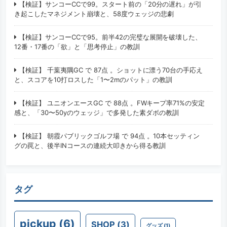
【検証】サンコーCCで99。スタート前の「20分の遅れ」が引
き起こしたマネジメント崩壊と、58度ウェッジの悲劇
【検証】サンコーCCで95。前半42の完璧な展開を破壊した、
12番・17番の「欲」と「思考停止」の教訓
【検証】 千葉夷隅GC で 87点 。ショットに漂う70台の手応え
と、スコアを10打ロスした「1〜2mのパット」の教訓
【検証】 ユニオンエースGC で 88点 。FWキープ率71%の安定
感と、「30〜50yのウェッジ」で多発した素ダボの教訓
【検証】 朝霞パブリックゴルフ場 で 94点 。10本セッティン
グの罠と、後半INコースの連続大叩きから得る教訓
タグ
pickup
(6)
SHOP
(3)
グッズ
(1)