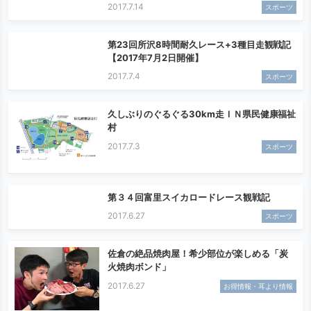
2017.7.14
スポーツ
第23回所沢8時間耐久レース+3種目走観戦記
【2017年7月2日開催】
2017.7.4
スポーツ
久しぶりのぐるぐる30km走ＩＮ県民健康福祉
村
2017.7.3
スポーツ
第３４回富里スイカロードレース観戦記
2017.6.27
スポーツ
佐倉の絶品焼肉屋！希少部位が楽しめる「炭
火焼肉ボンド」
2017.6.27
お得情報・耳より情報