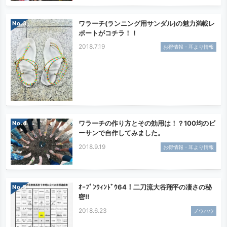
ワラーチ(ランニング用サンダル)の魅力満載レ
No.
ポートがコチラ！！
2018.7.19
お得情報・耳より情報
ワラーチの作り方とその効用は！？100均のビ
No.
ーサンで自作してみました。
2018.9.19
お得情報・耳より情報
ｵｰﾌﾟﾝｳｨﾝﾄﾞｳ64！二刀流大谷翔平の凄さの秘
No.
密!!
2018.6.23
ノウハウ