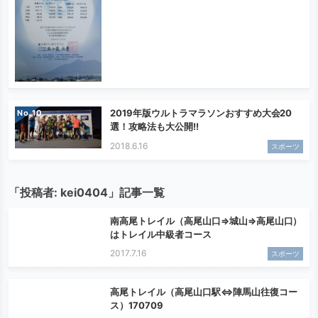
2019年版ウルトラマラソンおすすめ大会20
No.
選！攻略法も大公開!!
2018.6.16
スポーツ
「投稿者:
kei0404
」記事一覧
南高尾トレイル（高尾山口⇒城山⇒高尾山口）
はトレイル中級者コース
2017.7.16
スポーツ
高尾トレイル（高尾山口駅⇔陣馬山往復コー
ス）170709