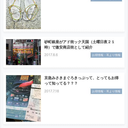
砂町銀座がアド街ック天国（土曜日夜２１
時）で激安商店街として紹介
2017.8.6
お得情報・耳より情報
京急みさきまぐろきっぷって、とってもお得
って知ってる？？？
2017.7.18
お得情報・耳より情報