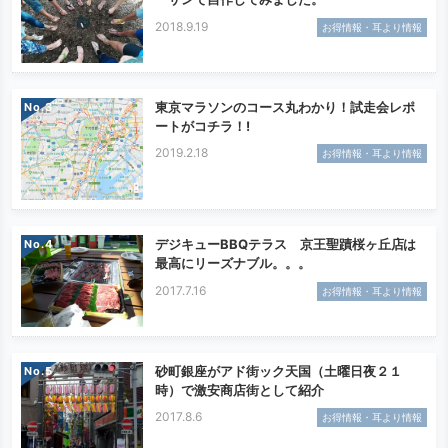
2018.9.19
お得情報・耳より情報
東京マラソンのコース丸わかり！試走会レポ
No.
ートがコチラ！!
2019.2.18
お得情報・耳より情報
デジキューBBQテラス 京王聖蹟桜ヶ丘店は
No.
最高にリーズナブル。。。
2017.7.16
お得情報・耳より情報
砂町銀座がアド街ック天国（土曜日夜２１
No.
時）で激安商店街として紹介
2017.8.6
お得情報・耳より情報