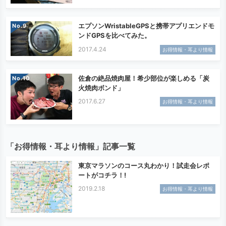
エプソンWristableGPSと携帯アプリエンドモ
No.
ンドGPSを比べてみた。
2017.4.24
お得情報・耳より情報
佐倉の絶品焼肉屋！希少部位が楽しめる「炭
No.
火焼肉ボンド」
2017.6.27
お得情報・耳より情報
「お得情報・耳より情報」記事一覧
東京マラソンのコース丸わかり！試走会レポ
ートがコチラ！!
2019.2.18
お得情報・耳より情報