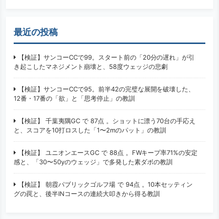
最近の投稿
【検証】サンコーCCで99。スタート前の「20分の遅れ」が引
き起こしたマネジメント崩壊と、58度ウェッジの悲劇
【検証】サンコーCCで95。前半42の完璧な展開を破壊した、
12番・17番の「欲」と「思考停止」の教訓
【検証】 千葉夷隅GC で 87点 。ショットに漂う70台の手応え
と、スコアを10打ロスした「1〜2mのパット」の教訓
【検証】 ユニオンエースGC で 88点 。FWキープ率71%の安定
感と、「30〜50yのウェッジ」で多発した素ダボの教訓
【検証】 朝霞パブリックゴルフ場 で 94点 。10本セッティン
グの罠と、後半INコースの連続大叩きから得る教訓