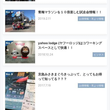
青梅マラソンを１０倍楽しむ試走会情報！！
No.
2019.2.11
お得情報・耳より情報
yahoo lodge (ヤフーロッジ)はコワーキング
No.
スペースとして快適！！
2018.10.24
ビジネス
京急みさきまぐろきっぷって、とってもお得
No.
って知ってる？？？
2017.7.18
お得情報・耳より情報