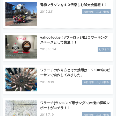
青梅マラソンを１０倍楽しむ試走会情報！！
2019.2.11
お得情報・耳より情報
yahoo lodge (ヤフーロッジ)はコワーキング
スペースとして快適！！
2018.10.24
ビジネス
ワラーチの作り方とその効用は！？100均のビ
ーサンで自作してみました。
2018.9.19
お得情報・耳より情報
ワラーチ(ランニング用サンダル)の魅力満載レ
ポートがコチラ！！
2018.7.19
お得情報・耳より情報