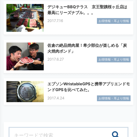
デジキューBBQテラス 京王聖蹟桜ヶ丘店は
最高にリーズナブル。。。
2017.7.16
お得情報・耳より情報
佐倉の絶品焼肉屋！希少部位が楽しめる「炭
火焼肉ボンド」
2017.6.27
お得情報・耳より情報
エプソンWristableGPSと携帯アプリエンドモ
ンドGPSを比べてみた。
2017.4.24
お得情報・耳より情報