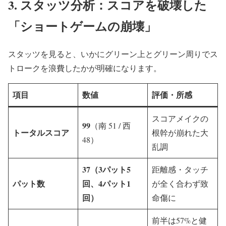
3. スタッツ分析：スコアを破壊した
「ショートゲームの崩壊」
スタッツを見ると、いかにグリーン上とグリーン周りでス
トロークを浪費したかが明確になります。
項目
数値
評価・所感
スコアメイクの
99
（南 51 / 西
トータルスコア
根幹が崩れた大
48）
乱調
37
（3パット5
距離感・タッチ
パット数
回、4パット1
が全く合わず致
回）
命傷に
前半は57%と健