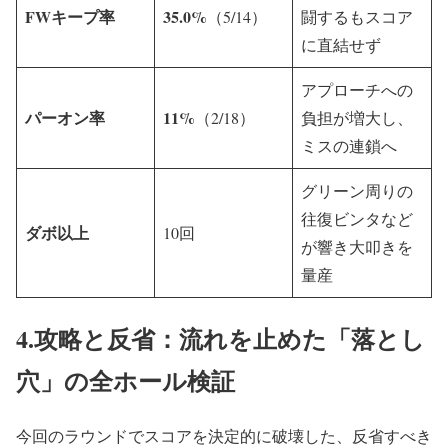
FWキープ率
35.0%
（5/14）
闘するもスコア
に直結せず
アプローチへの
パーオン率
11%
（2/18）
負担が増大し、
ミスの連鎖へ
グリーン周りの
往復ビンタなど
ダボ以上
10回
が響き大叩きを
量産
4.攻略と反省：流れを止めた「落とし
穴」の全ホール検証
今回のラウンドでスコアを決定的に破壊した、反省すべき