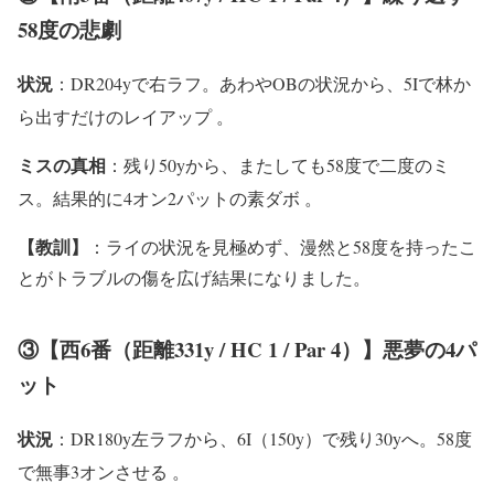
58度の悲劇
状況
：DR204yで右ラフ。あわやOBの状況から、5Iで林か
ら出すだけのレイアップ
。
ミスの真相
：残り50yから、またしても58度で二度のミ
ス。結果的に4オン2パットの素ダボ
。
【教訓】
：ライの状況を見極めず、漫然と58度を持ったこ
とがトラブルの傷を広げ結果になりました。
③【西6番（距離331y / HC 1 / Par 4）】悪夢の4パ
ット
状況
：DR180y左ラフから、6I（150y）で残り30yへ。58度
で無事3オンさせる
。