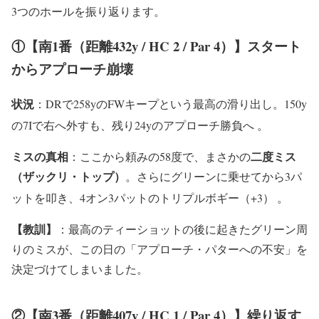
3つのホールを振り返ります。
①【南1番（距離432y / HC 2 / Par 4）】スタート
からアプローチ崩壊
状況
：DRで258yのFWキープという最高の滑り出し。150y
の7Iで右へ外すも、残り24yのアプローチ勝負へ
。
ミスの真相
二度ミス
：ここから頼みの58度で、まさかの
（ザックリ・トップ）
。さらにグリーンに乗せてから3パ
ットを叩き、4オン3パットのトリプルボギー（+3）
。
【教訓】
：最高のティーショットの後に起きたグリーン周
りのミスが、この日の「アプローチ・パターへの不安」を
決定づけてしまいました。
②【南3番（距離407y / HC 1 / Par 4）】繰り返す