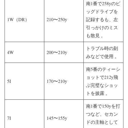
南1番で258yのビ
ッグドライブを
1W（DR）
210〜250y
記録するも、左
引っかけのミス
も散見 。
トラブル時の刻
4W
200〜210y
みなどで使用 。
南5番のティーシ
ョットで212y飛
5I
170〜210y
ぶ完璧なショッ
トを披露 。
南1番で150yを打
つなど、セカン
7I
145〜155y
ドの主軸として