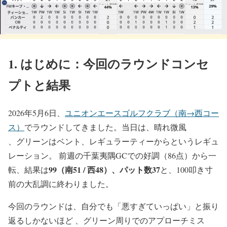
1. はじめに：今回のラウンドコンセ
プトと結果
2026年5月6日、
ユニオンエースゴルフクラブ（南→西コー
ス）
でラウンドしてきました。当日は、晴れ微風
、グリーンはベント、レギュラーティーからというレギュ
レーション。 前週の千葉夷隅GCでの好調（86点）から一
99（南51 / 西48）、パット数37
転、結果は
と、100叩き寸
前の大乱調に終わりました。
今回のラウンドは、自分でも「悪すぎていっぱい」と振り
返るしかないほど 、グリーン周りでのアプローチミス