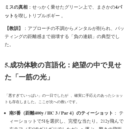
ミスの真相
4パ
：せっかく乗せたグリーン上で、まさかの
ット
を喫しトリプルボギー
。
【教訓】
：アプローチの不調からメンタルが削られ、パッ
ティングの距離感まで崩壊する「負の連鎖」の典型でし
た。
5.成功体験の言語化：絶望の中で見せ
た「一筋の光」
「悪すぎていっぱい」の一日でしたが 、確実に手応えのあったショッ
トも存在しました。ここが次への救いです。
南5番（距離400y / HC 3 / Par 4）のティーショット
： テ
ィーショットで5Iを選択し、完璧な当たり。212y飛んで
左ラフ（左OBギリギリでしたが）へ運ぶ、驚きの飛距