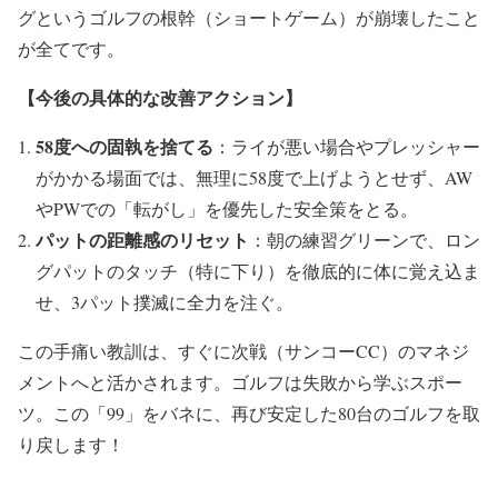
グというゴルフの根幹（ショートゲーム）が崩壊したこと
が全てです。
【今後の具体的な改善アクション】
58度への固執を捨てる
：ライが悪い場合やプレッシャー
がかかる場面では、無理に58度で上げようとせず、AW
やPWでの「転がし」を優先した安全策をとる。
パットの距離感のリセット
：朝の練習グリーンで、ロン
グパットのタッチ（特に下り）を徹底的に体に覚え込ま
せ、3パット撲滅に全力を注ぐ。
この手痛い教訓は、すぐに次戦（サンコーCC）のマネジ
メントへと活かされます。ゴルフは失敗から学ぶスポー
ツ。この「99」をバネに、再び安定した80台のゴルフを取
り戻します！