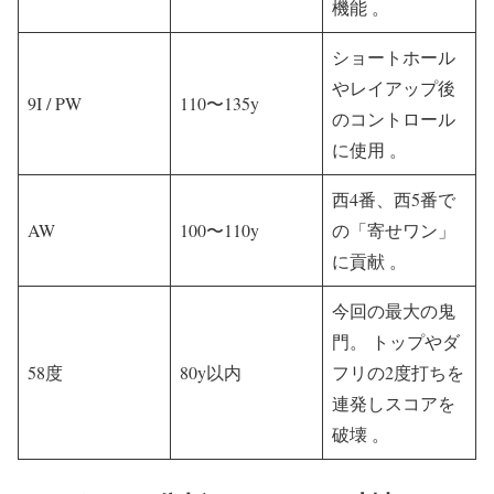
機能 。
ショートホール
やレイアップ後
9I / PW
110〜135y
のコントロール
に使用 。
西4番、西5番で
AW
100〜110y
の「寄せワン」
に貢献 。
今回の最大の鬼
門。 トップやダ
58度
80y以内
フリの2度打ちを
連発しスコアを
破壊 。